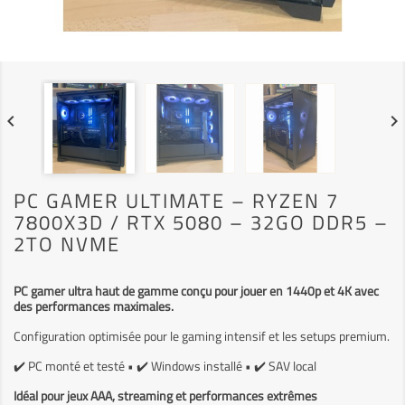
keyboard_arrow_left
keyboard_arrow_right
PC GAMER ULTIMATE – RYZEN 7
7800X3D / RTX 5080 – 32GO DDR5 –
2TO NVME
PC gamer ultra haut de gamme conçu pour jouer en 1440p et 4K avec
des performances maximales.
Configuration optimisée pour le gaming intensif et les setups premium.
✔️ PC monté et testé • ✔️ Windows installé • ✔️ SAV local
Idéal pour jeux AAA, streaming et performances extrêmes