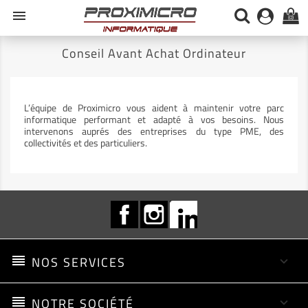
menu
(0)
Conseil Avant Achat Ordinateur
L’équipe de Proximicro vous aident à maintenir votre parc
informatique performant et adapté à vos besoins. Nous
intervenons auprés des entreprises du type PME, des
collectivités et des particuliers.
Facebook
Instagram
LinkedIn
reorder
NOS SERVICES
keyboard_arrow_down
reorder
NOTRE SOCIÉTÉ
keyboard_arrow_down