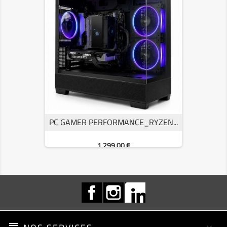
PC GAMER PERFORMANCE_RYZEN...
Prix
1 299,00 €
Facebook
Instagram
LinkedIn
reorder