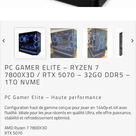
keyboard_arrow_left
keyboard_arrow_right
PC GAMER ELITE – RYZEN 7
7800X3D / RTX 5070 – 32GO DDR5 –
1TO NVME
PC Gamer Elite – Haute performance
Configuration haut de gamme conçue pour jouer en 1440p et 4K avec
fluidité. Idéale pour les jeux récents en qualité Ultra, elle offre puissance,
stabilité et refroidissement optimisé.
AMD Ryzen 7 7800X3D
RTX 5070