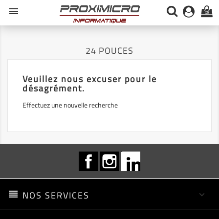
menu
(0)
24 POUCES
Veuillez nous excuser pour le
désagrément.
Effectuez une nouvelle recherche
Facebook
Instagram
LinkedIn
reorder
NOS SERVICES
keyboard_arrow_down