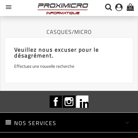
menu
(0)
CASQUES/MICRO
Veuillez nous excuser pour le
désagrément.
Effectuez une nouvelle recherche
Facebook
Instagram
LinkedIn
reorder
NOS SERVICES
keyboard_arrow_down