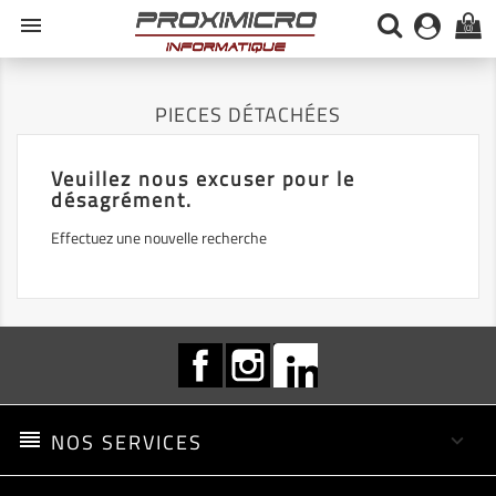
menu
(0)
PIECES DÉTACHÉES
Veuillez nous excuser pour le
désagrément.
Effectuez une nouvelle recherche
Facebook
Instagram
LinkedIn
reorder
NOS SERVICES
keyboard_arrow_down